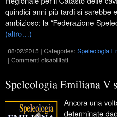
Regionale per il Catasto delle cav
quindici anni più tardi si sarebbe 
ambizioso: la “Federazione Spele
(altro…)
08/02/2015 | Categories:
Speleologia E
su
|
Commenti disabilitati
Speleologia
Emiliana
V
serie
–
Speleologia Emiliana V s
n°
5
–
2014
Ancora una volt
determinate dagli