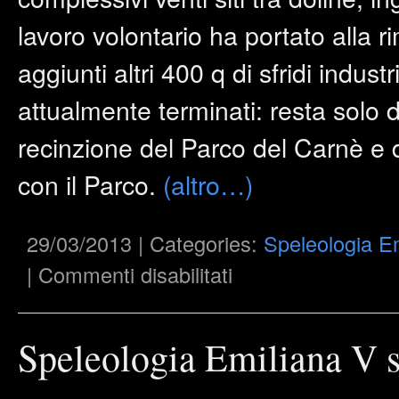
lavoro volontario ha portato alla ri
aggiunti altri 400 q di sfridi industr
attualmente terminati: resta solo d
recinzione del Parco del Carnè e d
con il Parco.
(altro…)
29/03/2013 | Categories:
Speleologia E
su
|
Commenti disabilitati
Speleologia
Emiliana
V
serie
–
Speleologia Emiliana V s
n°
3
–
2012