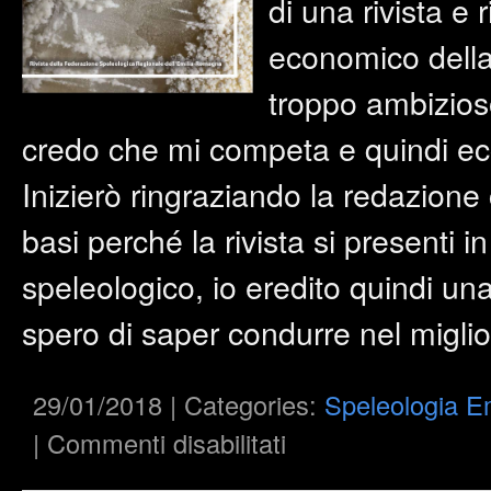
di una rivista e r
economico della 
troppo ambizios
credo che mi competa e quindi ecc
Inizierò ringraziando la redazione
basi perché la rivista si presenti 
speleologico, io eredito quindi una
spero di saper condurre nel migli
29/01/2018 | Categories:
Speleologia E
su
|
Commenti disabilitati
Speleologia
Emiliana
V