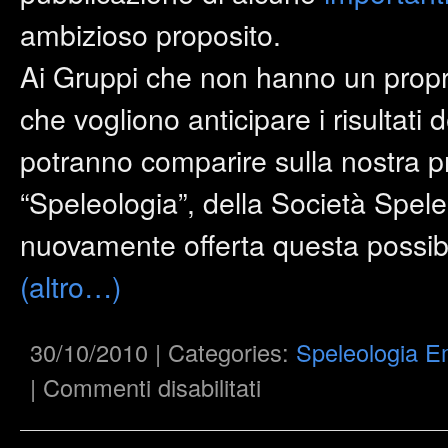
ambizioso proposito.
Ai Gruppi che non hanno un propr
che vogliono anticipare i risultati 
potranno comparire sulla nostra p
“Speleologia”, della Società Speleo
nuovamente offerta questa possibil
(altro…)
30/10/2010 | Categories:
Speleologia E
su
|
Commenti disabilitati
Speleologia
Emiliana
V
serie