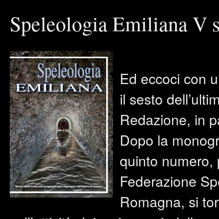
serie
–
Speleologia Emiliana V s
n°
7
–
2016
Ed eccoci con u
il sesto dell’ult
Redazione, in pa
Dopo la monogra
quinto numero, 
Federazione Spe
Romagna, si torn