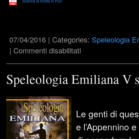
Scarica la rivista in PDF
07/04/2016 | Categories:
Speleologia E
su
|
Commenti disabilitati
Speleologia
Emiliana
V
serie
–
Speleologia Emiliana V s
n°
6
–
2015
Le genti di ques
e l’Appennino e