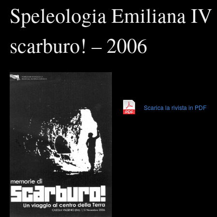
–
Speleologia Emiliana IV 
n°
1
–
2010
scarburo! – 2006
Scarica la rivista in PDF