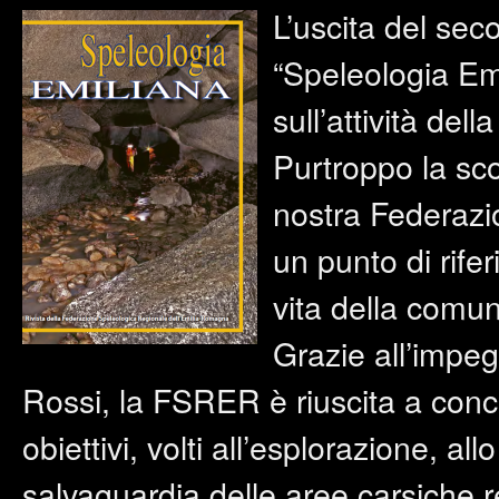
L’uscita del se
“Speleologia Emi
sull’attività de
Purtroppo la sc
nostra Federazio
un punto di rif
vita della comun
Grazie all’impeg
Rossi, la FSRER è riuscita a conc
obiettivi, volti all’esplorazione, al
salvaguardia delle aree carsiche r