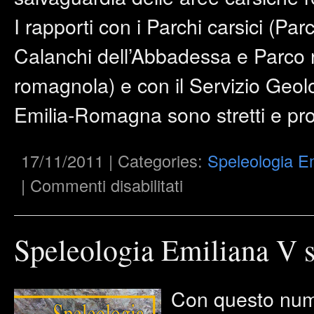
I rapporti con i Parchi carsici (Pa
Calanchi dell’Abbadessa e Parco 
romagnola) e con il Servizio Geol
Emilia-Romagna sono stretti e pro
17/11/2011 | Categories:
Speleologia E
su
|
Commenti disabilitati
Speleologia
Emiliana
V
serie
–
Speleologia Emiliana V s
n°
2
–
2011
Con questo nume