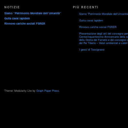
–
NOTIZIE
PIÙ RECENTI
2014
Siamo “Patrimonio Mondiale dell’Umanità”
Siamo “Patrimonio Mondiale dell’Umanità
Gutta cavat lapidem
Gutta cavat lapidem
Rinnovo cariche sociali FSRER
Rinnovo cariche sociali FSRER
Presentazione degli atti del convegno per 
Centocinquantesimo Anniversario della s
della Grotta del Farneto e del convegno 
del Re Tiberio – Valori ambientali e valori 
I gessi di Tossignano
Theme: Modularity Lite by
Graph Paper Press
.