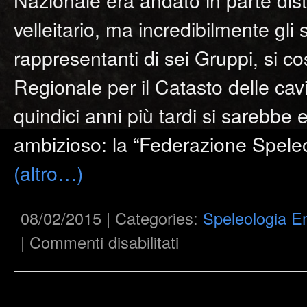
velleitario, ma incredibilmente gl
rappresentanti di sei Gruppi, si c
Regionale per il Catasto delle cav
quindici anni più tardi si sarebbe 
ambizioso: la “Federazione Spele
(altro…)
08/02/2015 | Categories:
Speleologia E
su
|
Commenti disabilitati
Speleologia
Emiliana
V
serie
–
n°
5