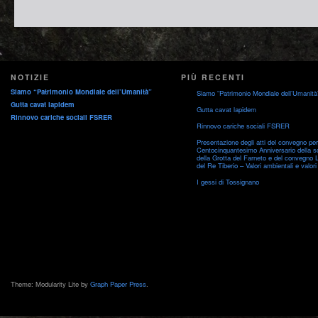
NOTIZIE
PIÙ RECENTI
Siamo “Patrimonio Mondiale dell’Umanità”
Siamo “Patrimonio Mondiale dell’Umanità
Gutta cavat lapidem
Gutta cavat lapidem
Rinnovo cariche sociali FSRER
Rinnovo cariche sociali FSRER
Presentazione degli atti del convegno per 
Centocinquantesimo Anniversario della s
della Grotta del Farneto e del convegno 
del Re Tiberio – Valori ambientali e valori 
I gessi di Tossignano
Theme: Modularity Lite by
Graph Paper Press
.