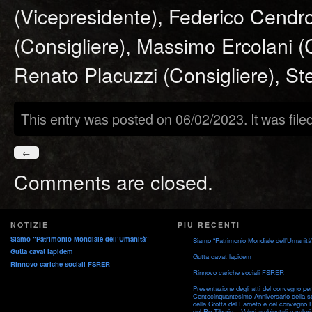
(Vicepresidente), Federico Cendro
(Consigliere), Massimo Ercolani (Co
Renato Placuzzi (Consigliere), Ste
This entry was posted on 06/02/2023. It was fil
←
Comments are closed.
NOTIZIE
PIÙ RECENTI
Siamo “Patrimonio Mondiale dell’Umanità”
Siamo “Patrimonio Mondiale dell’Umanità
Gutta cavat lapidem
Gutta cavat lapidem
Rinnovo cariche sociali FSRER
Rinnovo cariche sociali FSRER
Presentazione degli atti del convegno per 
Centocinquantesimo Anniversario della s
della Grotta del Farneto e del convegno 
del Re Tiberio – Valori ambientali e valori 