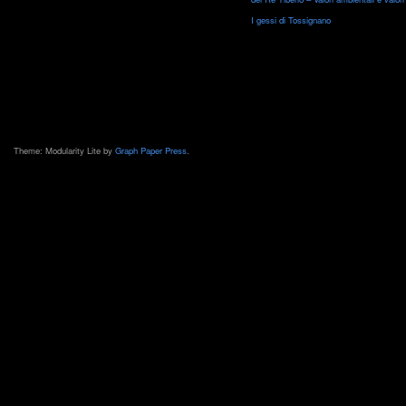
I gessi di Tossignano
Theme: Modularity Lite by
Graph Paper Press
.