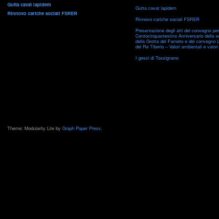
Gutta cavat lapidem
Gutta cavat lapidem
Rinnovo cariche sociali FSRER
Rinnovo cariche sociali FSRER
Presentazione degli atti del convegno per 
Centocinquantesimo Anniversario della s
della Grotta del Farneto e del convegno 
del Re Tiberio – Valori ambientali e valori 
I gessi di Tossignano
Theme: Modularity Lite by
Graph Paper Press
.