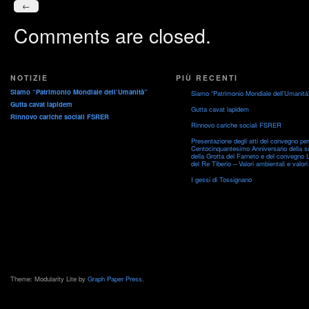
←
Comments are closed.
NOTIZIE
PIÙ RECENTI
Siamo “Patrimonio Mondiale dell’Umanità”
Siamo “Patrimonio Mondiale dell’Umanità
Gutta cavat lapidem
Gutta cavat lapidem
Rinnovo cariche sociali FSRER
Rinnovo cariche sociali FSRER
Presentazione degli atti del convegno per 
Centocinquantesimo Anniversario della s
della Grotta del Farneto e del convegno 
del Re Tiberio – Valori ambientali e valori 
I gessi di Tossignano
Theme: Modularity Lite by
Graph Paper Press
.