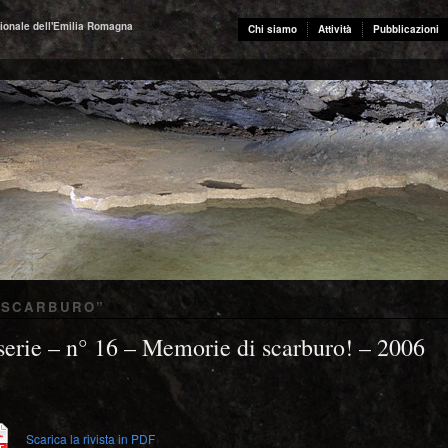
ionale dell'Emilia Romagna
Chi siamo
Attività
Pubblicazioni
 SCARBURO
”
serie – n° 16 – Memorie di scarburo! – 2006
Scarica la rivista in PDF