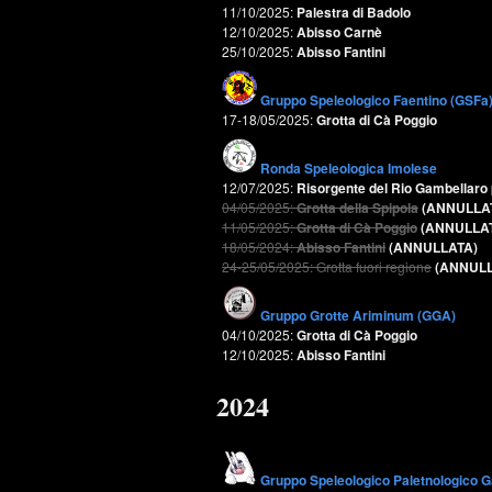
11/10/2025:
Palestra di Badolo
12/10/2025:
Abisso Carnè
25/10/2025:
Abisso Fantini
Gruppo Speleologico Faentino (GSFa
17-18/05/2025:
Grotta di Cà Poggio
Ronda Speleologica Imolese
12/07/2025:
Risorgente del Rio Gambellaro
04/05/2025:
Grotta della Spipola
(ANNULLA
11/05/2025:
Grotta di Cà Poggio
(ANNULLA
18/05/2024:
Abisso Fantini
(ANNULLATA)
24-25/05/2025: Grotta fuori regione
(ANNULL
Gruppo Grotte Ariminum (GGA)
04/10/2025:
Grotta di Cà Poggio
12/10/2025:
Abisso Fantini
2024
Gruppo Speleologico Paletnologico G