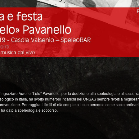
ngraziare Aurelio “Lelo” Pavanello, per la dedizione alla speleologia e al soccors
ologico in Italia, ha svolto numerosi incarichi nel CNSAS sempre rivolti a migliora
revenzione. Per raggiunti limiti di età completa il suo percorso come socio ordinario
he ha dato a speleologia e soccorso.