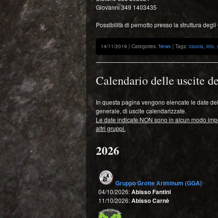
Giovanni 349 1403435
Possibilità di pernotto presso la struttura degli
14/11/2019 | Categories:
News
| Tags:
casola
,
lelo
,
Calendario delle uscite de
In questa pagina vengono elencate le date delle
generale, di uscite calendarizzate.
Le date indicate NON sono in alcun modo impegn
altri gruppi.
2026
Gruppo Grotte Ariminum (GGA)
04/10/2026:
Abisso Fantini
11/10/2026:
Abisso Carnè