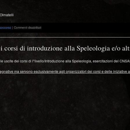
 Olmatelli
su
soccorso
|
Commenti disabilitati
Racconti,
cena
e
festa
i corsi di introduzione alla Speleologia e/o alt
con
Aurelio
“Lelo”
 uscite dei corsi di I°livello/Introduzione alla Speleologia, esercitazioni del CNSA
Pavanello
ative ma servono esclusivamente agli organizzatori dei corsi e delle iniziative al