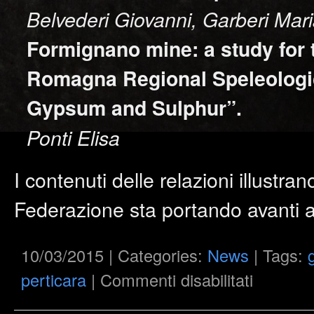
Belvederi Giovanni, Garberi Mar
Formignano mine: a study for t
Romagna Regional Speleologi
Gypsum and Sulphur”.
Ponti Elisa
I contenuti delle relazioni illustran
Federazione sta portando avanti at
10/03/2015 | Categories:
News
| Tags:
su
perticara
|
Commenti disabilitati
Hypogea
2015