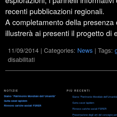
recenti pubblicazioni regionali.
A completamento della presenza 
illustrerà ai presenti il progetto di
11/09/2014 | Categories:
News
| Tags:
su
disabilitati
Un
giorno
a
Perticara
presso
il
Museo
Sulphur
NOTIZIE
PIÙ RECENTI
con
la
Siamo “Patrimonio Mondiale dell’Umanità”
Siamo “Patrimonio Mondiale dell’Umanità
Federazione
Gutta cavat lapidem
Gutta cavat lapidem
Speleologica
Rinnovo cariche sociali FSRER
della
Rinnovo cariche sociali FSRER
Regione
Presentazione degli atti del convegno per 
Emilia-