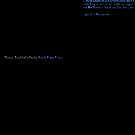
Centocinquantesimo Anniversario della s
Romagna
della Grotta del Farneto e del convegno 
del Re Tiberio – Valori ambientali e valori 
I gessi di Tossignano
Theme: Modularity Lite by
Graph Paper Press
.