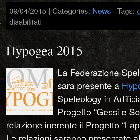
09/04/2015 | Categories:
News
| Tags:
su
disabilitati
“Zolfo
nella
Romagna
Orientale”
Miniere,
Hypogea 2015
Minatori
e
Speleologi
La Federazione Spel
sarà presente a
Hyp
Speleology in Artifici
Progetto “Gessi e So
relazione inerente il Progetto “Lap
Le relazioni saranno presenta