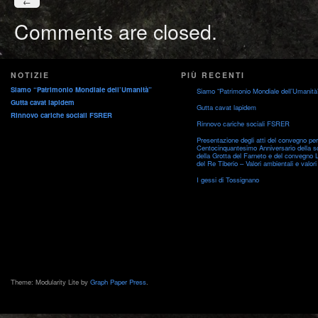
←
Comments are closed.
NOTIZIE
PIÙ RECENTI
Siamo “Patrimonio Mondiale dell’Umanità”
Siamo “Patrimonio Mondiale dell’Umanità
Gutta cavat lapidem
Gutta cavat lapidem
Rinnovo cariche sociali FSRER
Rinnovo cariche sociali FSRER
Presentazione degli atti del convegno per 
Centocinquantesimo Anniversario della s
della Grotta del Farneto e del convegno 
del Re Tiberio – Valori ambientali e valori 
I gessi di Tossignano
Theme: Modularity Lite by
Graph Paper Press
.