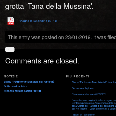
grotta ‘Tana della Mussina’.
Scarica la locandina in PDF
This entry was posted on 23/01/2019. It was fil
←
Comments are closed.
NOTIZIE
PIÙ RECENTI
Siamo “Patrimonio Mondiale dell’Umanità”
Siamo “Patrimonio Mondiale dell’Umanità
Gutta cavat lapidem
Gutta cavat lapidem
Rinnovo cariche sociali FSRER
Rinnovo cariche sociali FSRER
Presentazione degli atti del convegno per 
Centocinquantesimo Anniversario della s
della Grotta del Farneto e del convegno 
del Re Tiberio – Valori ambientali e valori 
I gessi di Tossignano